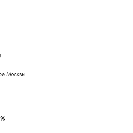
!
ре Москвы
0%