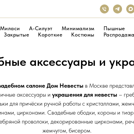
Миласи
А-Силуэт
Минимализм
Пышные
Закрытые
Короткие
Костюмы
Распродаж
бные аксессуары и укр
вадебном салоне Дом Невесты
в Москве представ
личные аксессуары и
украшения для невесты
– гре
ьки для причёски ручной работы с кристаллами, жемч
инами, цирконами. Свадебные ободки, короны и тиар
ебряной проволоки, декорированные цирконами, ре
жемчугом, бисером.