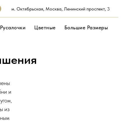
м. Октябрьская, Москва, Ленинский проспект, 3
Русалочки
Цветные
Большие Размеры
а
ашения
лены
бни и
угом,
ы из
чным