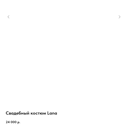
Свадебный костюм Lana
Св
24 000
р.
65 