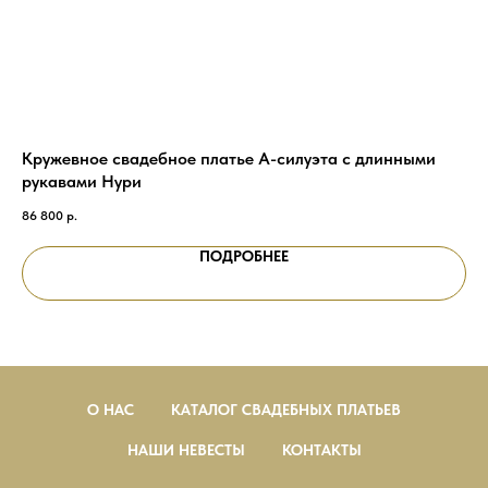
Кружевное свадебное платье А-силуэта с длинными
Кр
рукавами Нури
шл
86 800
р.
57 
ПОДРОБНЕЕ
О НАС
КАТАЛОГ СВАДЕБНЫХ ПЛАТЬЕВ
НАШИ НЕВЕСТЫ
КОНТАКТЫ