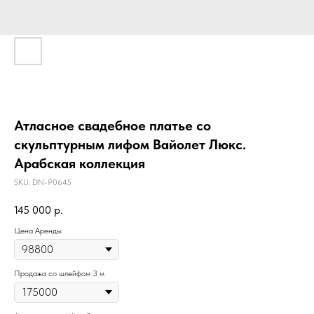
Атласное свадебное платье со
скульптурным лифом Вайолет Люкс.
Арабская коллекция
SKU:
DN-P0645
145 000
р.
Цена Аренды
Продажа со шлейфом 3 м