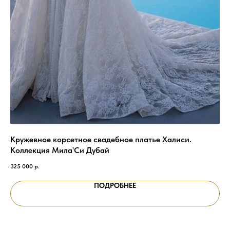
Кружевное корсетное свадебное платье Халиси.
Св
Коллекция Мила'Си Дубай
кр
325 000
р.
87 
ПОДРОБНЕЕ