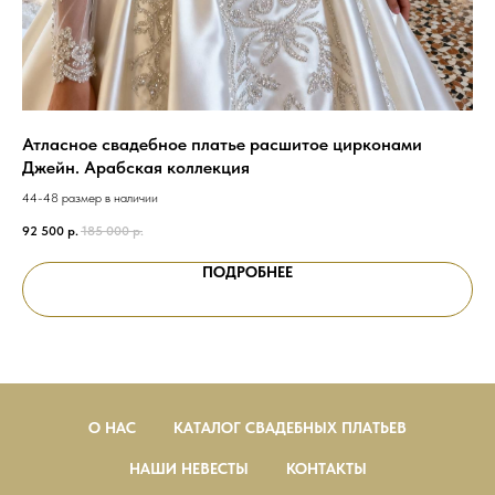
Атласное свадебное платье расшитое цирконами
Ат
Джейн. Арабская коллекция
Ар
44-48 размер в наличии
92 500
р.
185 000
р.
178
ПОДРОБНЕЕ
О НАС
КАТАЛОГ СВАДЕБНЫХ ПЛАТЬЕВ
НАШИ НЕВЕСТЫ
КОНТАКТЫ