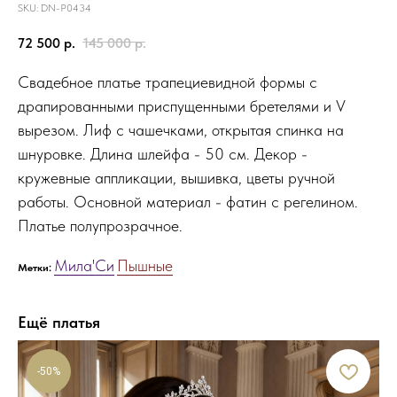
SKU:
DN-P0434
72 500
р.
145 000
р.
Свадебное платье трапециевидной формы с
драпированными приспущенными бретелями и V
вырезом. Лиф с чашечками, открытая спинка на
шнуровке. Длина шлейфа - 50 см. Декор -
кружевные аппликации, вышивка, цветы ручной
работы. Основной материал - фатин с регелином.
Платье полупрозрачное.
Мила'Си
Пышные
Метки:
Ещё платья
-50%