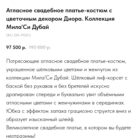
Атласное свадебное платье-костюм с
цветочным декором Диора. Коллекция
Мила'Си Дубай
SKU:
DN-P0613
97 500
р.
195 000
р.
Потрясающее атласное свадебное платье-костюм,
украшенное шёлковыми цветами и жемчугом из
коллекции Мила'Си Дубай. Шёлковый лиф-корсет с
баской без рукавов и без бретелей искусно
драпирован спереди и буквально увит объёмными
атласными цветами с жемчужинами в серединках.
Юбка с эффектом запаха грациозно струится вниз и
образует изысканный шлейф.
Великолепное свадебное платье, в котором вы будете
неотразимы!